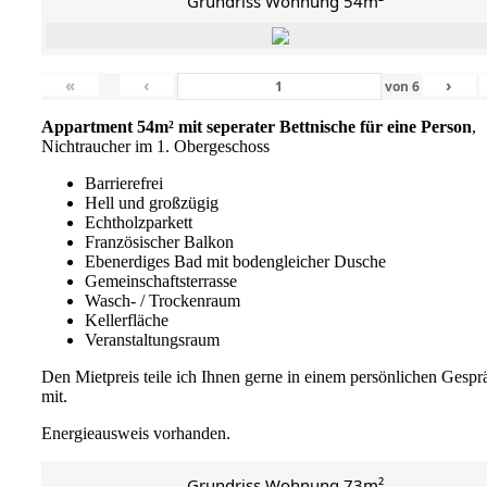
Grundriss Wohnung 54m²
«
‹
›
von
6
Appartment 54m² mit seperater Bettnische für eine Person
,
Nichtraucher im 1. Obergeschoss
Barrierefrei
Hell und großzügig
Echtholzparkett
Französischer Balkon
Ebenerdiges Bad mit bodengleicher Dusche
Gemeinschaftsterrasse
Wasch- / Trockenraum
Kellerfläche
Veranstaltungsraum
Den Mietpreis teile ich Ihnen gerne in einem persönlichen Gespr
mit.
Energieausweis vorhanden.
Grundriss Wohnung 73m²