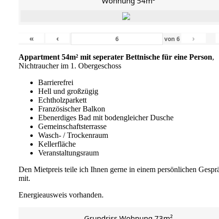
Wohnung 54m²
«
‹
›
von
6
Appartment 54m² mit seperater Bettnische für eine Person
,
Nichtraucher im 1. Obergeschoss
Barrierefrei
Hell und großzügig
Echtholzparkett
Französischer Balkon
Ebenerdiges Bad mit bodengleicher Dusche
Gemeinschaftsterrasse
Wasch- / Trockenraum
Kellerfläche
Veranstaltungsraum
Den Mietpreis teile ich Ihnen gerne in einem persönlichen Gespr
mit.
Energieausweis vorhanden.
Grundriss Wohnung 73m²